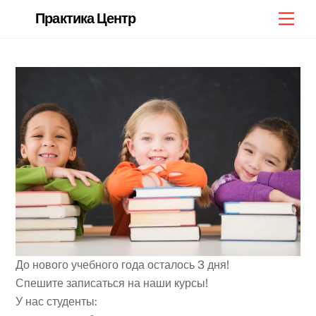
Skip
Back
Практика Центр
Men
to
To
content
Top
До нового учебного года осталось 3 дня!
Спешите записаться на наши курсы!
У нас студенты: